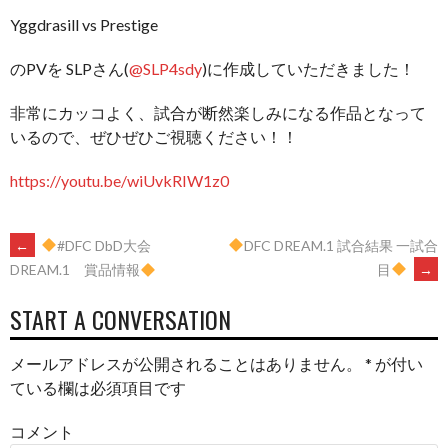
Yggdrasill vs Prestige
のPVを SLPさん(
@SLP4sdy
)に作成していただきました！
非常にカッコよく、試合が断然楽しみになる作品となって
いるので、ぜひぜひご視聴ください！！
https://youtu.be/wiUvkRIW1z0
POST
←
#DFC DbD大会
DFC DREAM.1 試合結果 一試合
目
→
DREAM.1 賞品情報
NAVIGATION
START A CONVERSATION
メールアドレスが公開されることはありません。
*
が付い
ている欄は必須項目です
コメント