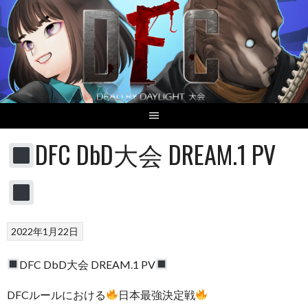
Skip
to
content
DFC DbD大会 DREAM.1 PV
2022年1月22日
DFC DbD大会 DREAM.1 PV
DFCルールにおける
日本最強決定戦