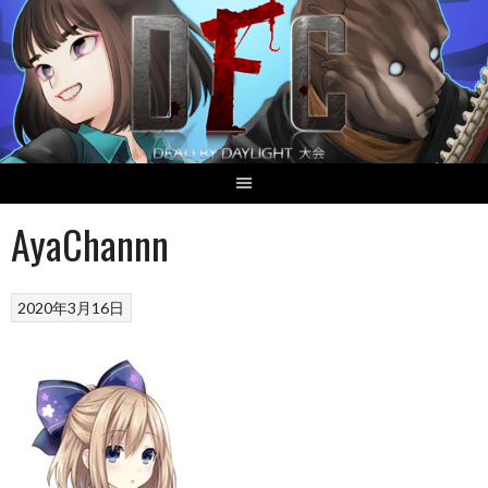
Skip
to
content
AyaChannn
2020年3月16日