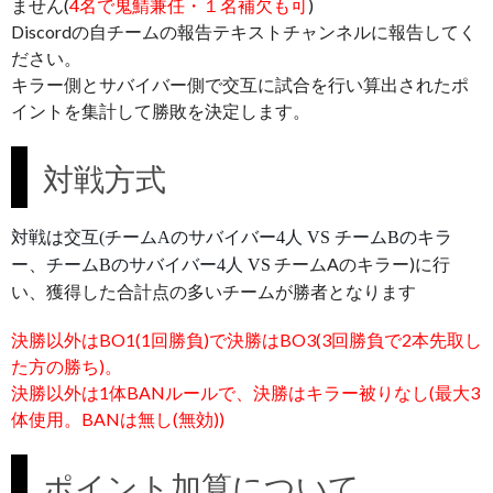
ません(
4名で鬼鯖兼任・１名補欠も可
)
Discordの自チームの報告テキストチャンネルに報告してく
ださい。
キラー側とサバイバー側で交互に試合を行い算出されたポ
イントを集計して勝敗を決定します。
対戦方式
対戦は交互(チームAのサバイバー4人 VS チームBのキラ
チームAのキラー)に行
ー、チームBのサバイバー4人 VS
い、獲得した合計点の多いチームが勝者となります
決勝以外はBO1(1回勝負)で決勝はBO3(3回勝負で2本先取し
た方の勝ち)。
決勝以外は1体BANルールで、決勝はキラー被りなし(最大3
体使用。BANは無し(無効))
ポイント加算について