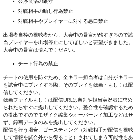
公序良俗の厳守
対戦相手の晒し行為禁止
対戦相手やプレイヤーに対する悪口禁止
出場者自枠の視聴者から、大会中の暴言が酷すぎるので該
当プレイヤーを出場停止にしてほしいと要望がきました。
大会中の暴言は慎んでください。
チート行為の禁止
チートの使用を防ぐため、全キラー担当者は自分がキラー
を試合中にプレイする際、そのプレイを録画・もしくは配
信してください。
録画ファイルもしくは配信URLは審判や担当実況者に求め
られたらすぐに提出してください。整合性を確認するため
の提出ですのでモザイク編集やオーバーレイ加工などはせ
ず、録画データのみを提出してください。
配信を行う場合、ゴースティング（対戦相手が配信を視聴
して情報を試合外から得ること）されてしまう可能性もあ