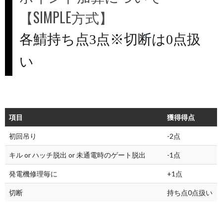
【SIMPLE方式】
各鯖持ち点3点※切断は0点扱
い
項目
獲得得点
初回吊り
-2点
キル or ハッチ脱出 or 未通電時のゲート脱出
-1点
発電機修理毎に
+1点
切断
持ち点0点扱い