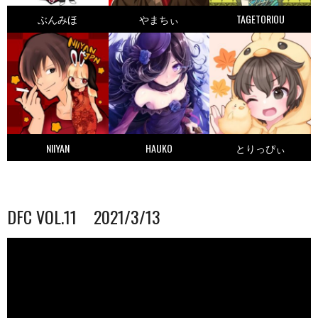
ぶんみほ
やまちぃ
TAGETORIOU
NIIYAN
HAUKO
とりっぴぃ
DFC VOL.11 2021/3/13
動
画
プ
レ
ー