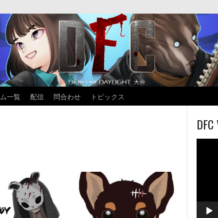
ム一覧
配信
問合わせ
トピックス
DFC 
動
画
プ
レ
ー
ヤ
ー