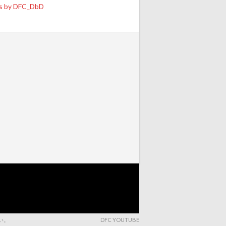
s by DFC_DbD
さい。
DFC YOUTUBE