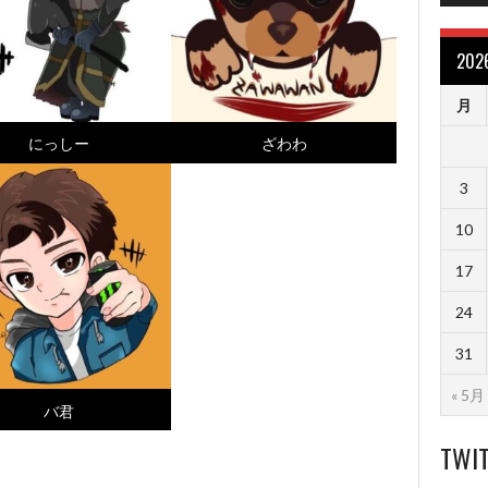
20
月
にっしー
ざわわ
3
10
17
24
31
« 5月
バ君
TWI