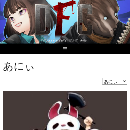
Skip
to
content
あにぃ