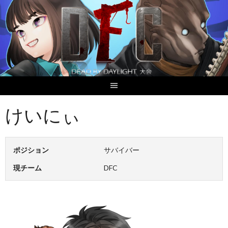
Skip
to
content
けいにぃ
ポジション
サバイバー
現チーム
DFC