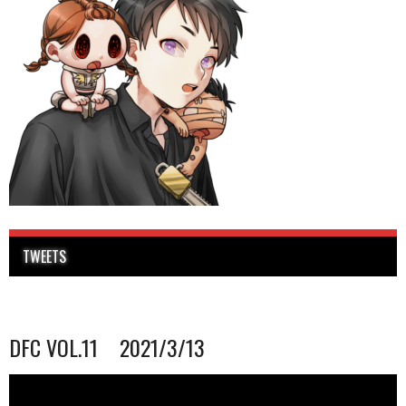
TWEETS
DFC VOL.11 2021/3/13
動
画