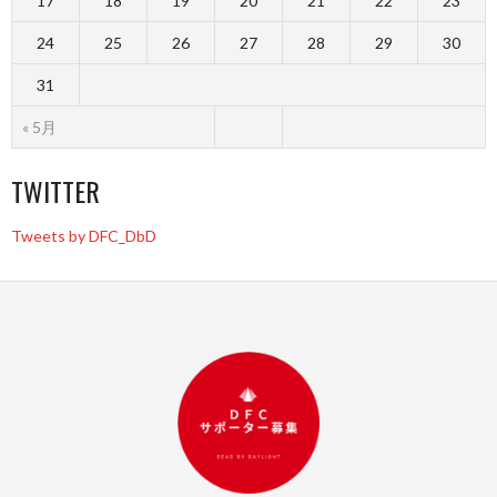
17
18
19
20
21
22
23
24
25
26
27
28
29
30
31
« 5月
TWITTER
Tweets by DFC_DbD