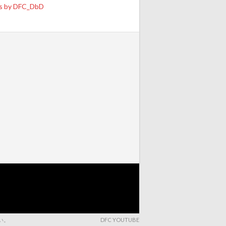
s by DFC_DbD
さい。
DFC YOUTUBE