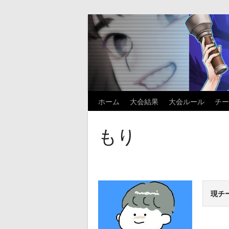
Skip
to
content
ホーム
大会結果
大会ルール
チー
もり
現チ