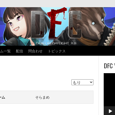
ム一覧
配信
問合わせ
トピックス
DFC 
動
画
プ
レ
ーム
そらまめ
ー
ヤ
ー