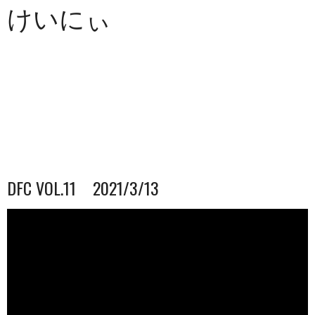
けいにぃ
DFC VOL.11 2021/3/13
動
画
プ
レ
ー
ヤ
ー