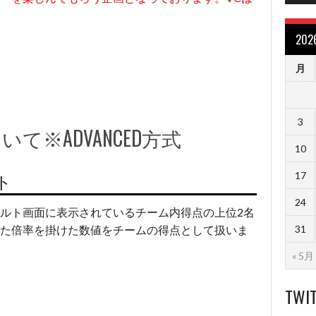
20
月
3
て※ADVANCED方式
10
ト
17
24
チーム内得点の上位2名
ルト画面に表示されている
31
た倍率を掛けた数値をチームの得点として扱いま
« 5月
TWI