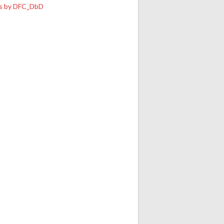
s by DFC_DbD