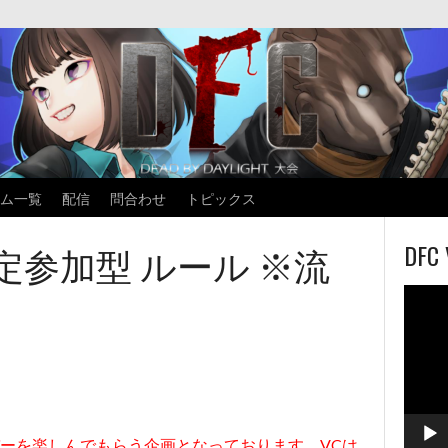
ム一覧
配信
問合わせ
トピックス
限定参加型 ルール ※流
DFC 
動
画
プ
レ
ー
ヤ
ー
ーを楽しんでもらう企画となっております。VCは