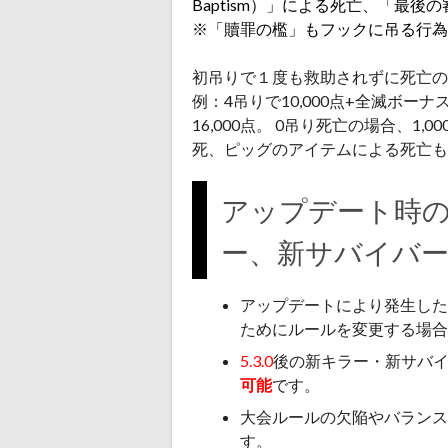
Baptism）」による死亡、「最
※「贖罪の檻」もフックに吊る行為
初吊りで１度も救助されずに死亡の場
例：4吊りで10,000点+全滅ボーナス
16,000点。 0吊り死亡の場合、1
死、ピッグのアイテムによる死亡も1吊
アップデート時
ー、新サバイバ
アップデートにより発生した
ためにルールを変更する場合
5.3.0
後の新キラー・新サバ
可能
です。
大会ルールの欠陥やバランス
す。