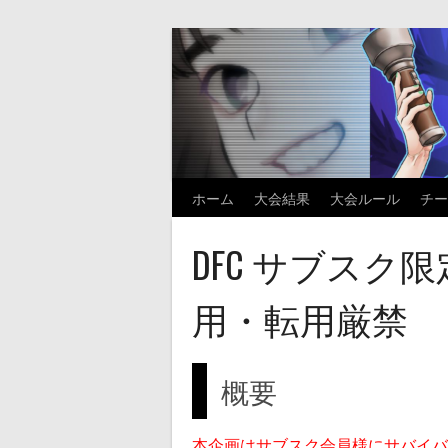
Skip
to
content
ホーム
大会結果
大会ルール
チー
DFC サブスク
用・転用厳禁
概要
本企画はサブスク会員様にサバイバ