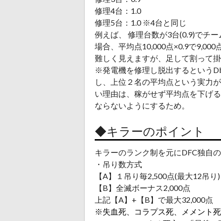
修理4台：1.0
修理5台：1.0 ※4台と同じ
例えば、 修理台数が3台(0.9)でチー
場合、平均点10,000点×0.9で9,00
難しく見えますが、足して割って
※発電機を修理し脱出するというD
し、上位２名の平均点という実力が
い理由は、稼がせず平均点を下げる
ならないようにするため。
◆キラーのポイント
キラーのランク制を元にDFC独自
・吊り数方式
【A】１吊り毎2,500点(最大12吊り
【B】全滅ボーナス2,000点
上記【A】+【B】で最大32,000点
※失血死、コラプス死、メメント死、