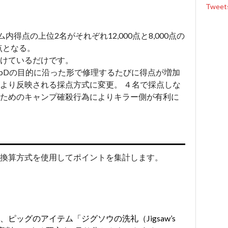
Tweet
ム内得点の上位2名がそれぞれ12,000点と8,000点の
0点となる。
掛けているだけです。
bDの目的に沿った形で修理するたびに得点が増加
より反映される採点方式に変更。 ４名で採点しな
ためのキャンプ確殺行為によりキラー側が有利に
の換算方式を使用してポイントを集計します。
)
ピッグのアイテム「ジグソウの洗礼（Jigsaw’s