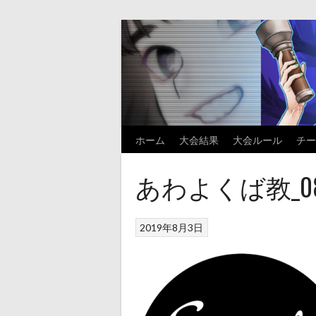
Skip
to
content
ホーム
大会結果
大会ルール
チー
あわよくば教_080
2019年8月3日