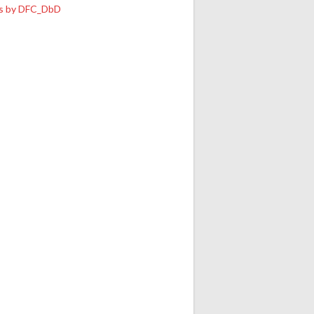
s by DFC_DbD