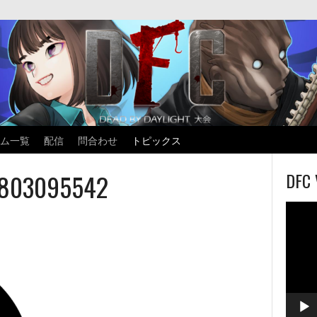
ム一覧
配信
問合わせ
トピックス
3095542
DFC 
動
画
プ
レ
ー
ヤ
ー