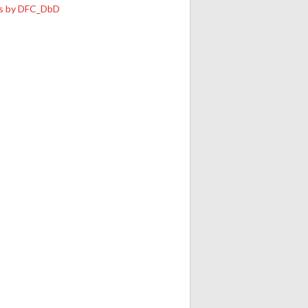
s by DFC_DbD