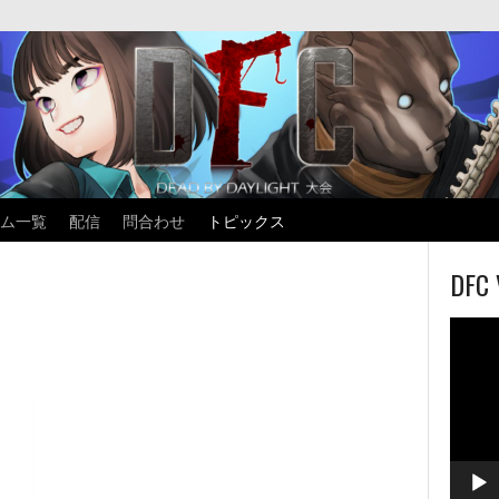
ム一覧
配信
問合わせ
トピックス
DFC 
動
画
プ
レ
ー
ヤ
ー