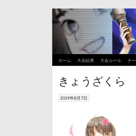
Skip
to
content
ホーム
大会結果
大会ルール
チー
きょうざくら
2019年8月7日