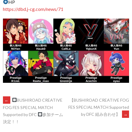
HP
https://dbd.j-cg.com/news/71
POST
←
BUSHIROAD CREATIVE
【BUSHIROAD CREATIVE FOG
FES SPECIAL MATCH Supported
FOG FES SPECIAL MATCH
by DFC 組み合わせ】
→
Supported by DFC
参加チーム
NAVIGATION
決定！！