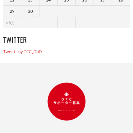
29
30
« 5月
TWITTER
Tweets by DFC_DbD