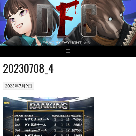
Skip
to
content
20230708_4
2023年7月9日