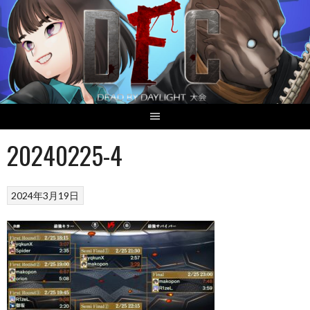
Skip
to
content
20240225-4
2024年3月19日