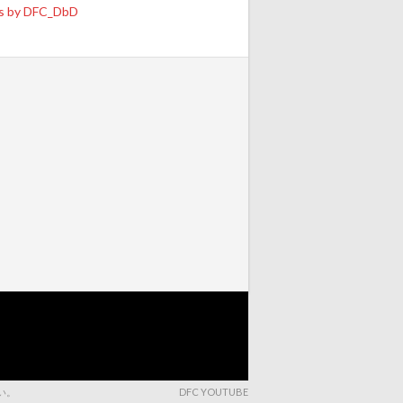
s by DFC_DbD
さい。
DFC YOUTUBE