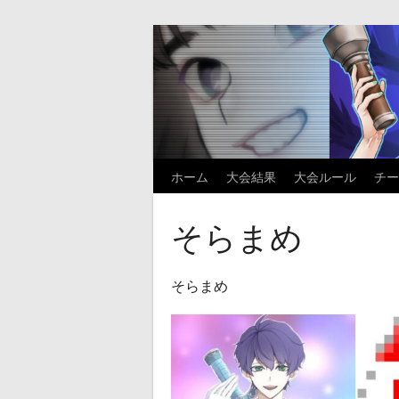
Skip
to
content
ホーム
大会結果
大会ルール
チー
そらまめ
そらまめ