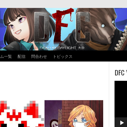
ム一覧
配信
問合わせ
トピックス
DFC 
動
画
プ
レ
ー
ヤ
ー