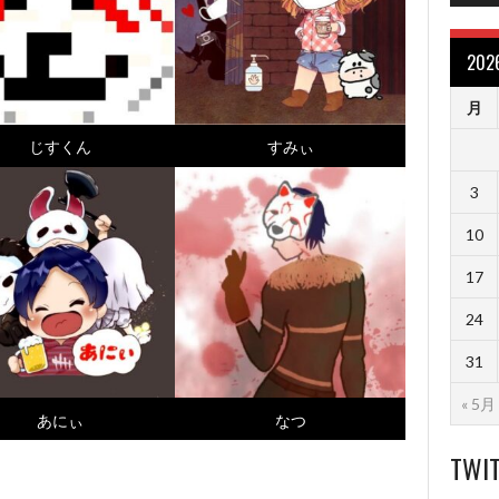
20
月
じすくん
すみぃ
3
10
17
24
31
« 5月
あにぃ
なつ
TWI