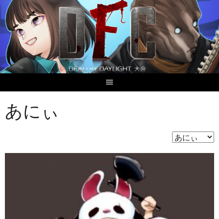
Skip
to
content
あにぃ