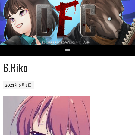
Skip
to
content
6.Riko
2021年5月1日